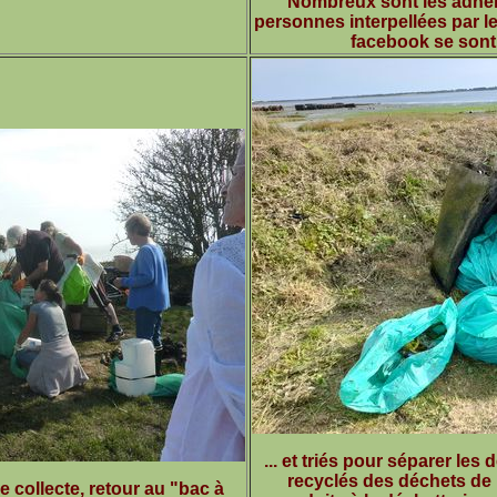
Nombreux sont les adhér
personnes interpellées par 
facebook se sont
... et triés pour séparer les
recyclés des déchets de 
 collecte, retour au "bac à